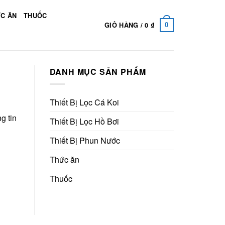
C ĂN
THUỐC
GIỎ HÀNG /
0
₫
0
DANH MỤC SẢN PHẨM
Thiết Bị Lọc Cá Koi
g tin
Thiết Bị Lọc Hồ Bơi
Thiết Bị Phun Nước
Thức ăn
Thuốc