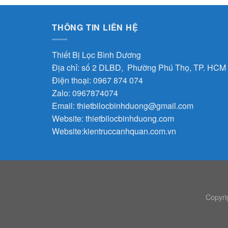
THÔNG TIN LIÊN HỆ
Thiết Bị Lọc Bình Dương
Địa chỉ: số 2 DLBD, Phường Phú Thọ, TP. HCM
Điện thoại: 0967 874 074
Zalo: 0967874074
Email:
thietbilocbinhduong@gmail.com
Website:
thietbilocbinhduong.com
Website:
kientruccanhquan.com.vn
Copyri