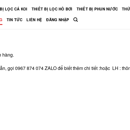
BỊ LỌC CÁ KOI
THIẾT BỊ LỌC HỒ BƠI
THIẾT BỊ PHUN NƯỚC
THỨ
G
TIN TỨC
LIÊN HỆ
ĐĂNG NHẬP
 hàng.
ẫn, gọi 0967 874 074 ZALO để biết thêm chi tiết :hoặc LH : thôn