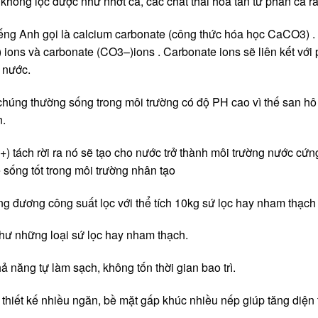
không lọc được như nhớt cá, các chất thải hòa tan từ phân cá ra
tiếng Anh gọi là calcium carbonate (công thức hóa học CaCO3) .
+) ions và carbonate (CO3–)ions . Carbonate ions sẽ liên kết v
 nước.
ì chúng thường sống trong môi trường có độ PH cao vì thế san hô
n.
++) tách rời ra nó sẽ tạo cho nước trở thành môi trường nước cứ
 sống tốt trong môi trường nhân tạo
ng đương công suất lọc với thể tích 10kg sứ lọc hay nham thạch
như những loại sứ lọc hay nham thạch.
ả năng tự làm sạch, không tốn thời gian bao trì.
 thiết kế nhiều ngăn, bề mặt gấp khúc nhiều nếp giúp tăng diện 