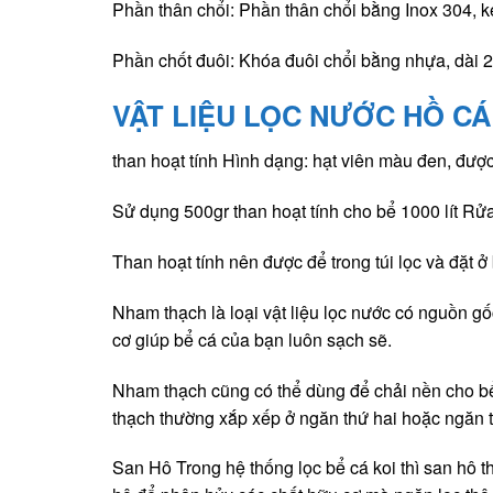
Phần thân chổi: Phần thân chổi bằng Inox 304, kẹ
Phần chốt đuôi: Khóa đuôi chổi bằng nhựa, dài 
VẬT LIỆU LỌC NƯỚC HỒ CÁ
than hoạt tính Hình dạng: hạt viên màu đen, đư
Sử dụng 500gr than hoạt tính cho bể 1000 lít Rửa
Than hoạt tính nên được để trong túi lọc và đặt ở
Nham thạch là loại vật liệu lọc nước có nguồn gốc 
cơ giúp bể cá của bạn luôn sạch sẽ.
Nham thạch cũng có thể dùng để chải nền cho bể 
thạch thường xắp xếp ở ngăn thứ hai hoặc ngăn thứ
San Hô Trong hệ thống lọc bể cá koi thì san hô th