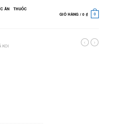
C ĂN
THUỐC
GIỎ HÀNG /
0
₫
0
Á KOI