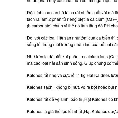
hô để phân hủy các chất hữu cơ mà ngăn lọc thô 
Đặc tính của san hô là có rất nhiều chất vôi mà 
tách ra làm 2 phân tử riêng biệt là calcium (Ca+
(bicarbonate) chính vì thế nó làm tăng độ PH cho
Đối với các loại Hải sản như tôm cua cá biển th
sống tốt trong môi trường nhân tạo của bể hải sả
Như trên ta đã biết khi phân tử calcium ions (Ca
mà các loại hải sản sinh sống. Giúp chúng có thể
Kaldnes rất nhẹ và cực rẻ : 1 kg Hạt Kaldnes tươ
Kaldnes sạch : không bị nứt, vỡ ra bột hoặc bụi 
Kaldnes rất dễ vệ sinh, bảo trì ,Hạt Kaldnes có kh
Kaldnes là giá thể lọc tốt nhất ,Hạt Kaldnes được