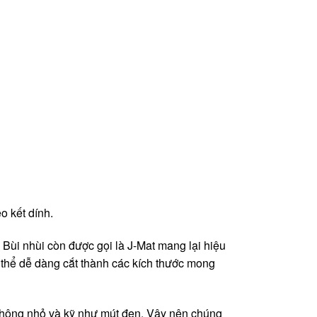
o kết dính.
. Bùi nhùi còn được gọi là J-Mat mang lại hiệu
ó thể dễ dàng cắt thành các kích thước mong
n không nhỏ và kỹ như mút đen. Vậy nên chúng