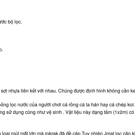
ước bộ lọc.
p.
 sợi nhựa liên kết với nhau. Chúng được định hình không cần ke
 thống lọc nước của người chơi cá rồng cá la hán hay cá chép koi
dàng sử dụng cũng như vệ sinh . Vật liệu này dạng tấm (1x2m) c
hơn loại mút mắt lớn mà rokrak đã đề cập Tuy nhiên Jmat lọc cặ