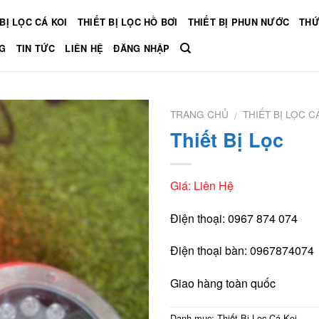
BỊ LỌC CÁ KOI
THIẾT BỊ LỌC HỒ BƠI
THIẾT BỊ PHUN NƯỚC
THỨ
G
TIN TỨC
LIÊN HỆ
ĐĂNG NHẬP
TRANG CHỦ
THIẾT BỊ LỌC C
/
Thiết Bị Lọc
Giá: Liên Hệ
Điện thoại: 0967 874 074
Điện thoại bàn: 0967874074
Giao hàng toàn quốc
Danh mục:
Thiết Bị Lọc Cá Koi