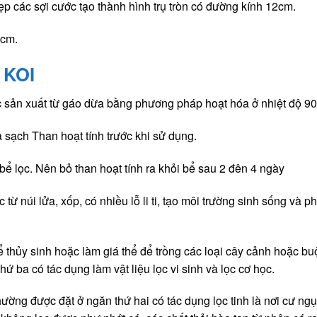
p các sợi cước tạo thành hình trụ tròn có đường kính 12cm.
2cm.
 KOI
ợc sản xuất từ gáo dừa bằng phương pháp hoạt hóa ở nhiệt độ 
 sạch Than hoạt tính trước khi sử dụng.
 bể lọc. Nên bỏ than hoạt tính ra khỏi bể sau 2 đên 4 ngày
từ núi lửa, xốp, có nhiều lỗ li ti, tạo môi trường sinh sống và p
thủy sinh hoặc làm giá thể để trồng các loại cây cảnh hoặc buộ
 ba có tác dụng làm vật liệu lọc vi sinh và lọc cơ học.
ường được đặt ở ngăn thứ hai có tác dụng lọc tinh là nơi cư ngụ