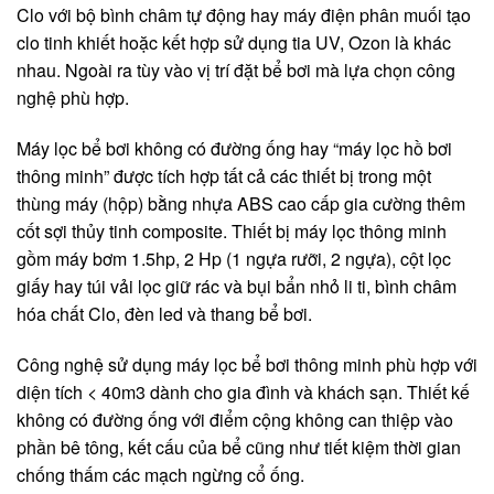
Clo với bộ bình châm tự động hay máy điện phân muối tạo
clo tinh khiết hoặc kết hợp sử dụng tia UV, Ozon là khác
nhau. Ngoài ra tùy vào vị trí đặt bể bơi mà lựa chọn công
nghệ phù hợp.
Máy lọc bể bơi không có đường ống hay “máy lọc hồ bơi
thông minh” được tích hợp tất cả các thiết bị trong một
thùng máy (hộp) bằng nhựa ABS cao cấp gia cường thêm
cốt sợi thủy tinh composite. Thiết bị máy lọc thông minh
gồm máy bơm 1.5hp, 2 Hp (1 ngựa rưỡi, 2 ngựa), cột lọc
giấy hay túi vải lọc giữ rác và bụi bẩn nhỏ li ti, bình châm
hóa chất Clo, đèn led và thang bể bơi.
Công nghệ sử dụng máy lọc bể bơi thông minh phù hợp với
diện tích < 40m3 dành cho gia đình và khách sạn. Thiết kế
không có đường ống với điểm cộng không can thiệp vào
phần bê tông, kết cấu của bể cũng như tiết kiệm thời gian
chống thấm các mạch ngừng cổ ống.