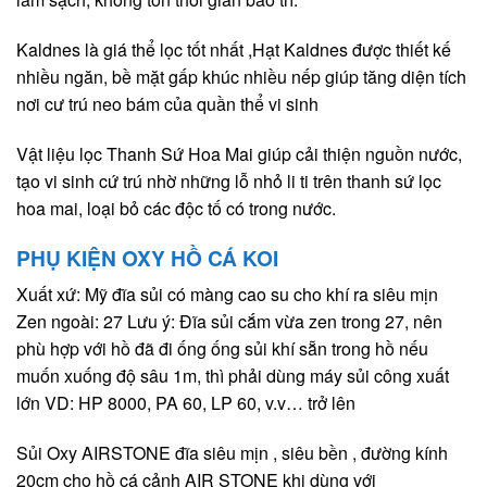
Kaldnes là giá thể lọc tốt nhất ,Hạt Kaldnes được thiết kế
nhiều ngăn, bề mặt gấp khúc nhiều nếp giúp tăng diện tích
nơi cư trú neo bám của quần thể vi sinh
Vật liệu lọc Thanh Sứ Hoa Mai giúp cải thiện nguồn nước,
tạo vi sinh cứ trú nhờ những lỗ nhỏ li ti trên thanh sứ lọc
hoa mai, loại bỏ các độc tố có trong nước.
PHỤ KIỆN OXY HỒ CÁ KOI
Xuất xứ: Mỹ đĩa sủi có màng cao su cho khí ra siêu mịn
Zen ngoài: 27 Lưu ý: Đĩa sủi cắm vừa zen trong 27, nên
phù hợp với hồ đã đi ống ống sủi khí sẵn trong hồ nếu
muốn xuống độ sâu 1m, thì phải dùng máy sủi công xuất
lớn VD: HP 8000, PA 60, LP 60, v.v… trở lên
Sủi Oxy AIRSTONE đĩa siêu mịn , siêu bền , đường kính
20cm cho hồ cá cảnh AIR STONE khi dùng với