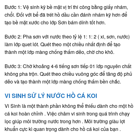
Bước 1: Vệ sinh kỹ bề mặt vị trí thi công bằng giấy nhám,
chổi. Đối với bể đã trét hồ dầu cần đánh nhám kỹ hơn để
tạo bề mặt xước cho lớp Sơn bám dính tốt hơn.
Bước 2: Pha sơn với nước theo tỷ lệ 1: 1: 2 ( xi, sơn, nước)
làm lớp quet lót. Quét theo một chiều nhất định để tạo
thành một lớp màng chống thấm dẻo, chờ cho khô.
Bước 3: Chờ khoảng 4-6 tiếng sơn tiếp 01 lớp nguyên chất
không pha trộn. Quét theo chiều vuông góc để tăng độ phủ
dẻo và tạo thành một lớp màng chống thấm bền chắc.
VI SINH SỬ LÝ NƯỚC HỒ CÁ KOI
Vi Sinh là một thành phần không thể thiếu dành cho một hồ
cá koi hoàn chỉnh . Việc châm vi sinh trong quá trình chạy
lọc giúp môi trường nước trong hơn . Môi trường giàu lợi
khuẩn cực kì quan trọng dành cho hồ cá koi của bạn .