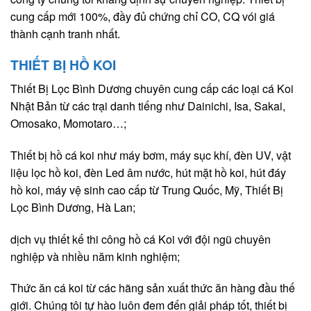
cung cấp mới 100%, đầy đủ chứng chỉ CO, CQ vói giá
thành cạnh tranh nhất.
THIẾT BỊ HỒ KOI
Thiết Bị Lọc Bình Dương chuyên cung cấp các loại cá Koi
Nhật Bản từ các trại danh tiếng như Dainichi, Isa, Sakai,
Omosako, Momotaro…;
Thiết bị hồ cá koi như máy bơm, máy sục khí, đèn UV, vật
liệu lọc hồ koi, đèn Led âm nước, hút mặt hồ koi, hút đáy
hồ koi, máy vệ sinh cao cấp từ Trung Quốc, Mỹ, Thiết Bị
Lọc Bình Dương, Hà Lan;
dịch vụ thiết kế thi công hồ cá Koi với đội ngũ chuyên
nghiệp và nhiều năm kinh nghiệm;
Thức ăn cá koi từ các hãng sản xuất thức ăn hàng đầu thế
giới. Chúng tôi tự hào luôn đem đến giải pháp tốt, thiết bị