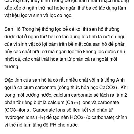
các loại cây thủy sinh Trong bể lọc tràn nham thạch thường
xắp xếp ở ngăn thứ hai hoặc ngăn thứ ba có tác dụng làm
vật liệu lọc vi sinh và lọc cơ học.
San Hô Trong hệ thống lọc bể cá koi thì san hô thường
được đặt ở ngăn thứ hai có tác dụng lọc tinh là nơi cư ngụ
của vi sinh vật có lợi bám trên bề mặt của san hô để phân
hủy các chất hữu cơ mà ngăn lọc thô không lọc được như
nhớt cá, các chất thải hòa tan từ phân cá ra ngoài môi
trường.
Đặc tính của san hô là có rất nhiều chất vôi mà tiếng Anh
gọi là calcium carbonate (công thức hóa học CaCO3) . Khi
trong môi trường nước, calcium carbonate sẽ tách ra làm 2
phân tử riêng biệt là calcium (Ca++) ions và carbonate
(CO3–)ions . Carbonate ions sẽ liên kết với phân tử
hydrogen ions (H+) để tạo nên HCO3- (bicarbonate) chính
vì thế nó làm tăng độ PH cho nước.