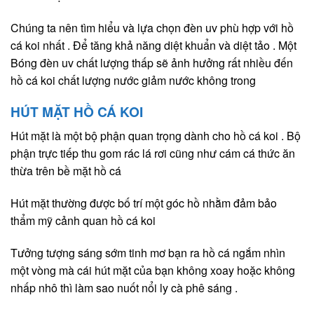
Chúng ta nên tìm hiểu và lựa chọn đèn uv phù hợp với hồ
cá koi nhất . Để tăng khả năng diệt khuẩn và diệt tảo . Một
Bóng đèn uv chất lượng thấp sẽ ảnh hưởng rất nhiều đến
hồ cá koi chất lượng nước giảm nước không trong
HÚT MẶT HỒ CÁ KOI
Hút mặt là một bộ phận quan trọng dành cho hồ cá koi . Bộ
phận trực tiếp thu gom rác lá rơi cũng như cám cá thức ăn
thừa trên bề mặt hồ cá
Hút mặt thường được bố trí một góc hồ nhằm đảm bảo
thẩm mỹ cảnh quan hồ cá koi
Tưởng tượng sáng sớm tinh mơ bạn ra hồ cá ngắm nhìn
một vòng mà cái hút mặt của bạn không xoay hoặc không
nhấp nhô thì làm sao nuốt nổi ly cà phê sáng .