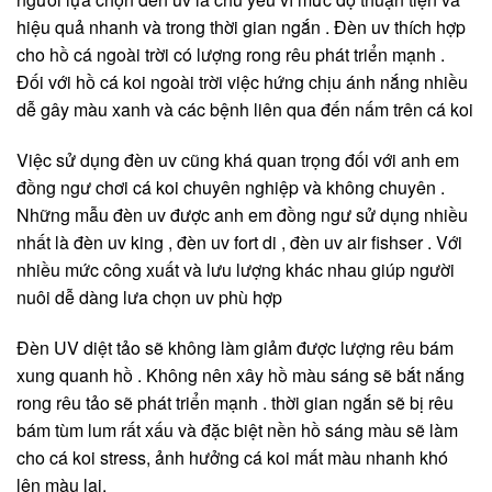
hiệu quả nhanh và trong thời gian ngắn . Đèn uv thích hợp
cho hồ cá ngoài trời có lượng rong rêu phát triển mạnh .
Đối với hồ cá koi ngoài trời việc hứng chịu ánh nắng nhiều
dễ gây màu xanh và các bệnh liên qua đến nấm trên cá koi
Việc sử dụng đèn uv cũng khá quan trọng đối với anh em
đồng ngư chơi cá koi chuyên nghiệp và không chuyên .
Những mẫu đèn uv được anh em đồng ngư sử dụng nhiều
nhất là đèn uv king , đèn uv fort di , đèn uv air fishser . Với
nhiều mức công xuất và lưu lượng khác nhau giúp người
nuôi dễ dàng lưa chọn uv phù hợp
Đèn UV diệt tảo sẽ không làm giảm được lượng rêu bám
xung quanh hồ . Không nên xây hồ màu sáng sẽ bắt nắng
rong rêu tảo sẽ phát triển mạnh . thời gian ngắn sẽ bị rêu
bám tùm lum rất xấu và đặc biệt nền hồ sáng màu sẽ làm
cho cá koi stress, ảnh hưởng cá koi mất màu nhanh khó
lên màu lại.