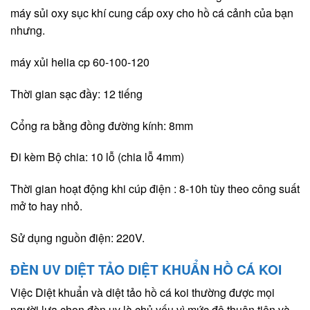
máy sủi oxy sục khí cung cấp oxy cho hồ cá cảnh của bạn
nhưng.
máy xủi helia cp 60-100-120
Thời gian sạc đầy: 12 tiếng
Cổng ra bằng đồng đường kính: 8mm
Đi kèm Bộ chia: 10 lỗ (chia lỗ 4mm)
Thời gian hoạt động khi cúp điện : 8-10h tùy theo công suất
mở to hay nhỏ.
Sử dụng nguồn điện: 220V.
ĐÈN UV DIỆT TẢO DIỆT KHUẨN HỒ CÁ KOI
Việc Diệt khuẩn và diệt tảo hồ cá koi thường được mọi
người lựa chọn đèn uv là chủ yếu vì mức độ thuận tiện và