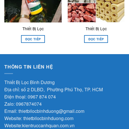
Thiết Bị Lọc
Thiết Bị Lọc
ĐỌC TIẾP
ĐỌC TIẾP
THÔNG TIN LIÊN HỆ
Thiết Bị Lọc Bình Dương
Địa chỉ: số 2 DLBD, Phường Phú Thọ, TP. HCM
Điện thoại: 0967 874 074
Zalo: 0967874074
Email:
thietbilocbinhduong@gmail.com
Website:
thietbilocbinhduong.com
Website:
kientruccanhquan.com.vn