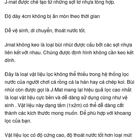
J-mat được chế tạo từ những sợi tơ nhựa tổng hợp.
Độ dày 4cm không bị ăn mòn theo thời gian
Dễ vệ sinh, di chuyển, thoát nước tốt.
Jmat không keo là loại bùi nhùi được cấu bởi các sợi nhựa
liên kết với nhau. Chúng được định hình không cần keo kết
dính.
Đây là loại vật liệu lọc không thể thiếu trong hệ thống lọc
nước của người chơi cá rồng cá la hán hay cá chép koi. Bùi
nhùi còn được gọi là J-Mat mang lại hiệu quả lọc cao nhất
là loại vật liệu cực bền và dễ dàng sử dụng cũng như vệ
sinh . Vật liệu này dạng tấm (1x2m) có thể dễ dàng cắt
thành các kích thước mong muốn. Để phù hợp với khoang
lọc của bạn.
Vật liệu lọc có độ cứng cao, độ thoát nước tốt hơn loại mút