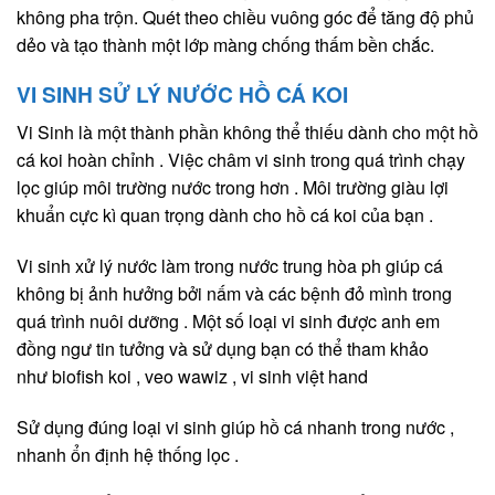
không pha trộn. Quét theo chiều vuông góc để tăng độ phủ
dẻo và tạo thành một lớp màng chống thấm bền chắc.
VI SINH SỬ LÝ NƯỚC HỒ CÁ KOI
Vi Sinh là một thành phần không thể thiếu dành cho một hồ
cá koi hoàn chỉnh . Việc châm vi sinh trong quá trình chạy
lọc giúp môi trường nước trong hơn . Môi trường giàu lợi
khuẩn cực kì quan trọng dành cho hồ cá koi của bạn .
Vi sinh xử lý nước làm trong nước trung hòa ph giúp cá
không bị ảnh hưởng bởi nấm và các bệnh đỏ mình trong
quá trình nuôi dưỡng . Một số loại vi sinh được anh em
đồng ngư tin tưởng và sử dụng bạn có thể tham khảo
như biofish koi , veo wawiz , vi sinh việt hand
Sử dụng đúng loại vi sinh giúp hồ cá nhanh trong nước ,
nhanh ổn định hệ thống lọc .