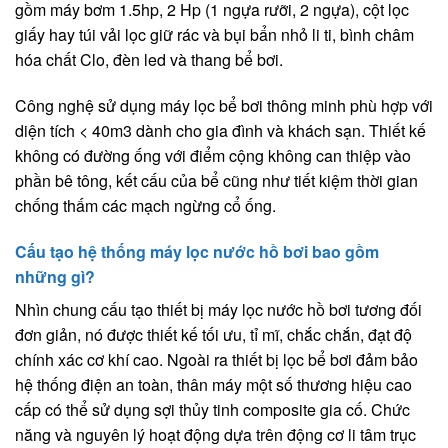
gồm máy bơm 1.5hp, 2 Hp (1 ngựa rưỡi, 2 ngựa), cột lọc
giấy hay túi vải lọc giữ rác và bụi bẩn nhỏ li ti, bình châm
hóa chất Clo, đèn led và thang bể bơi.
Công nghệ sử dụng máy lọc bể bơi thông minh phù hợp với
diện tích < 40m3 dành cho gia đình và khách sạn. Thiết kế
không có đường ống với điểm cộng không can thiệp vào
phần bê tông, kết cấu của bể cũng như tiết kiệm thời gian
chống thấm các mạch ngừng cổ ống.
Cấu tạo hệ thống máy lọc nước hồ bơi bao gồm
những gì?
Nhìn chung cấu tạo thiết bị máy lọc nước hồ bơi tương đối
đơn giản, nó được thiết kế tối ưu, tỉ mĩ, chắc chắn, đạt độ
chính xác cơ khí cao. Ngoài ra thiết bị lọc bể bơi đảm bảo
hệ thống điện an toàn, thân máy một số thương hiệu cao
cấp có thể sử dụng sợi thủy tinh composite gia cố. Chức
năng và nguyên lý hoạt động dựa trên động cơ li tâm trục