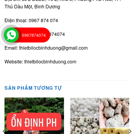
Thủ Dầu Một, Bình Dương
Điện thoại: 0967 874 074
Điện thoại bàn: 0967874074
0967874074
Email:
thietbilocbinhduong@gmail.com
Website:
thietbilocbinhduong.com
SẢN PHẨM TƯƠNG TỰ