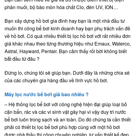
phân muối, bộ bào mòn hóa chất Clo, đèn UV, ION…
Bạn xây dựng hồ bơi gia đình hay bạn là một nhà đầu tư
muốn thi công bể bơi kinh doanh hay bạn phụ trách vấn đề
về hồ bơi. Có quá nhiều thiết bị lọc hồ bơi với rất nhiều đơn
giá khác nhau theo từng thương hiệu như Emaux, Waterco,
Astral, Hayward, Pentair. Bạn cảm thấy rối bời không biết
bắt đầu từ đâu ?
Đừng lo, chúng tôi sẽ giúp bạn. Dưới đây là những chia sẽ
của các chuyên gia hàng đầu về lĩnh vực hồ bơi.
Máy lọc nước bể bơi giá bao nhiêu ?
– Hệ thống lọc bể bơi với công nghệ hiện đại giúp loại bỏ
cặn bẩn, rác và các vi sinh vật gây hại vì vậy duy trì nước
bể bơi luôn trong sạch và an toàn. Do đó chúng ta cần thiết
phải có thiết bị lọc bể bơi phù hợp cùng với một hồ bơi
được nhà thầu thi công chuyên nghiệp, tư vấn thiết kế đẹp.