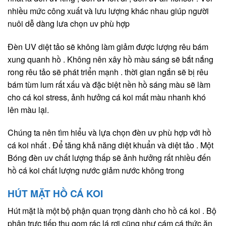
nhiều mức công xuất và lưu lượng khác nhau giúp người
nuôi dễ dàng lưa chọn uv phù hợp
Đèn UV diệt tảo sẽ không làm giảm được lượng rêu bám
xung quanh hồ . Không nên xây hồ màu sáng sẽ bắt nắng
rong rêu tảo sẽ phát triển mạnh . thời gian ngắn sẽ bị rêu
bám tùm lum rất xấu và đặc biệt nền hồ sáng màu sẽ làm
cho cá koi stress, ảnh hưởng cá koi mất màu nhanh khó
lên màu lại.
Chúng ta nên tìm hiểu và lựa chọn đèn uv phù hợp với hồ
cá koi nhất . Để tăng khả năng diệt khuẩn và diệt tảo . Một
Bóng đèn uv chất lượng thấp sẽ ảnh hưởng rất nhiều đến
hồ cá koi chất lượng nước giảm nước không trong
HÚT MẶT HỒ CÁ KOI
Hút mặt là một bộ phận quan trọng dành cho hồ cá koi . Bộ
phận trực tiếp thu gom rác lá rơi cũng như cám cá thức ăn