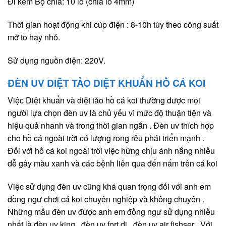
Đi kèm Bộ chia: 10 lỗ (chia lỗ 4mm)
Thời gian hoạt động khi cúp điện : 8-10h tùy theo công suất
mở to hay nhỏ.
Sử dụng nguồn điện: 220V.
ĐÈN UV DIỆT TẢO DIỆT KHUẨN HỒ CÁ KOI
Việc Diệt khuẩn và diệt tảo hồ cá koi thường được mọi
người lựa chọn đèn uv là chủ yếu vì mức độ thuận tiện và
hiệu quả nhanh và trong thời gian ngắn . Đèn uv thích hợp
cho hồ cá ngoài trời có lượng rong rêu phát triển mạnh .
Đối với hồ cá koi ngoài trời việc hứng chịu ánh nắng nhiều
dễ gây màu xanh và các bệnh liên qua đến nấm trên cá koi
Việc sử dụng đèn uv cũng khá quan trọng đối với anh em
đồng ngư chơi cá koi chuyên nghiệp và không chuyên .
Những mẫu đèn uv được anh em đồng ngư sử dụng nhiều
nhất là đèn uv king , đèn uv fort di , đèn uv air fishser . Với