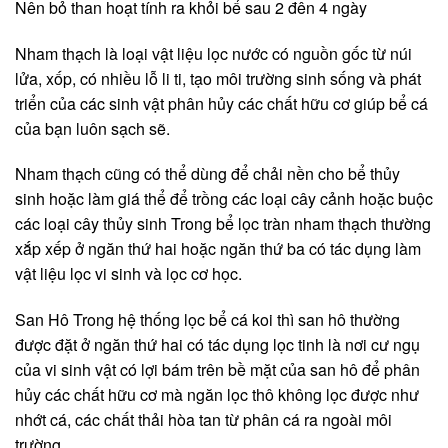
Nên bỏ than hoạt tính ra khỏi bể sau 2 đên 4 ngày
Nham thạch là loại vật liệu lọc nước có nguồn gốc từ núi
lửa, xốp, có nhiều lỗ li ti, tạo môi trường sinh sống và phát
triển của các sinh vật phân hủy các chất hữu cơ giúp bể cá
của bạn luôn sạch sẽ.
Nham thạch cũng có thể dùng để chải nền cho bể thủy
sinh hoặc làm giá thể để trồng các loại cây cảnh hoặc buộc
các loại cây thủy sinh Trong bể lọc tràn nham thạch thường
xắp xếp ở ngăn thứ hai hoặc ngăn thứ ba có tác dụng làm
vật liệu lọc vi sinh và lọc cơ học.
San Hô Trong hệ thống lọc bể cá koi thì san hô thường
được đặt ở ngăn thứ hai có tác dụng lọc tinh là nơi cư ngụ
của vi sinh vật có lợi bám trên bề mặt của san hô để phân
hủy các chất hữu cơ mà ngăn lọc thô không lọc được như
nhớt cá, các chất thải hòa tan từ phân cá ra ngoài môi
trường.